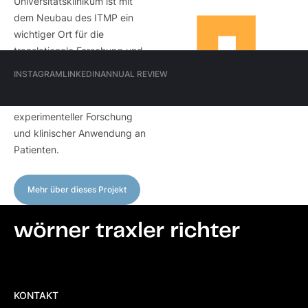
Universitätsklinikum ist mit
dem Neubau des ITMP ein
wichtiger Ort für die
translationale Forschung und
Hauptmenü
Medizin entstanden. Das
INSTAGRAM
LINKEDIN
ANNUAL REVIEW
(Meta)
Institut versteht sich als
Brücke zwischen
INSTAGRAM
LINKEDIN
ANNUAL REVIEW
experimenteller Forschung
und klinischer Anwendung an
Patienten.
Mehr über dieses Projekt
Mehr über dieses Projekt
Footer-
KONTAKT
Menü