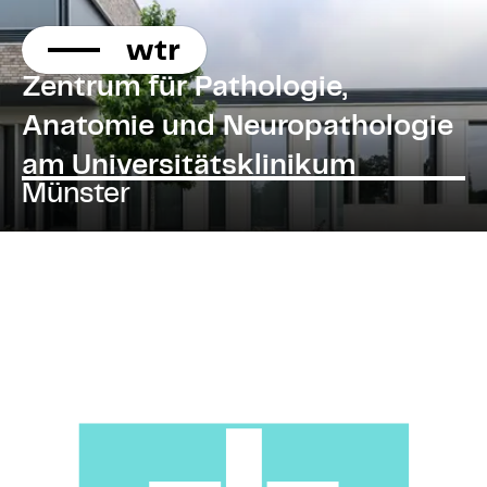
KONTAKT
Direkt
zum
Forschen
Inhalt
Zentrum für Pathologie,
Forschen
Anatomie und Neuropathologie
am Universitätsklinikum
Münster