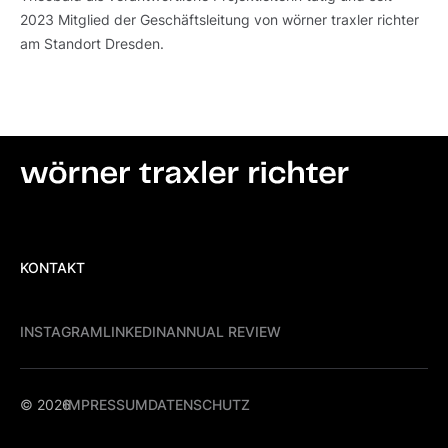
2023 Mitglied der Geschäftsleitung von wörner traxler richter
am Standort Dresden.
Footer-
KONTAKT
Menü
(Standorte)
KONTAKT
Social
INSTAGRAM
LINKEDIN
ANNUAL REVIEW
Links
INSTAGRAM
LINKEDIN
ANNUAL REVIEW
Meta
© 2026
IMPRESSUM
DATENSCHUTZ
Menu