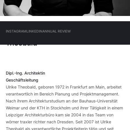
Dresden
Hauptmenü
INSTAGRAM
LINKEDIN
ANNUAL REVIEW
Ulrike
(Meta)
Theobald
INSTAGRAM
LINKEDIN
ANNUAL REVIEW
Dipl.-Ing. Architektin
Geschäftsleitung
Ulrike Theobald, geboren 1972 in Frankfurt am Main, arbeitet
verantwortlich im Bereich Planung und Projektmanagement.
Nach ihrem Architekturstudium an der Bauhaus-Universität
Weimar und der KTH in Stockholm und ihrer Tätigkeit in einem
Leipziger Architekturbüro kam sie 2004 in das Team von
wörner traxler richter nach Dresden. Seit 2007 ist Ulrike
Theobald als verantwortliche Projektleiterin tätig und seit