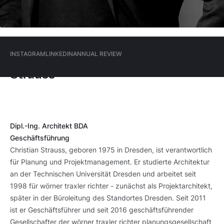
Dresden
Hauptmenü
INSTAGRAM
LINKEDIN
ANNUAL REVIEW
Christian
(Meta)
Strauss
INSTAGRAM
LINKEDIN
ANNUAL REVIEW
Dipl.-Ing. Architekt BDA
Geschäftsführung
Christian Strauss, geboren 1975 in Dresden, ist verantwortlich
für Planung und Projektmanagement. Er studierte Architektur
an der Technischen Universität Dresden und arbeitet seit
1998 für wörner traxler richter - zunächst als Projektarchitekt,
später in der Büroleitung des Standortes Dresden. Seit 2011
ist er Geschäftsführer und seit 2016 geschäftsführender
Gesellschafter der wörner traxler richter planungsgesellschaft