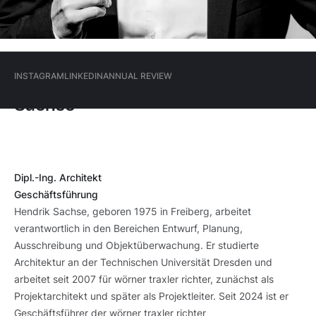
Dresden
Hauptmenü
INSTAGRAM
LINKEDIN
ANNUAL REVIEW
Hendrik
(Meta)
Sachse
INSTAGRAM
LINKEDIN
ANNUAL REVIEW
Dipl.-Ing. Architekt
Geschäftsführung
Hendrik Sachse, geboren 1975 in Freiberg, arbeitet
verantwortlich in den Bereichen Entwurf, Planung,
Ausschreibung und Objektüberwachung. Er studierte
Architektur an der Technischen Universität Dresden und
arbeitet seit 2007 für wörner traxler richter, zunächst als
Projektarchitekt und später als Projektleiter. Seit 2024 ist er
Geschäftsführer der wörner traxler richter