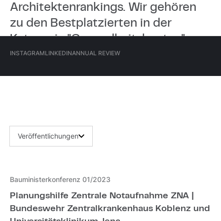
Architektenrankings. Wir gehören
zu den Bestplatzierten in der
Kategorie "Gesundheitsbauten".
Hauptmenü
INSTAGRAM
LINKEDIN
ANNUAL REVIEW
(Meta)
INSTAGRAM
LINKEDIN
ANNUAL REVIEW
Kategorie
Veröffentlichungen
Bauministerkonferenz 01/2023
Planungshilfe Zentrale Notaufnahme ZNA |
Bundeswehr Zentralkrankenhaus Koblenz und