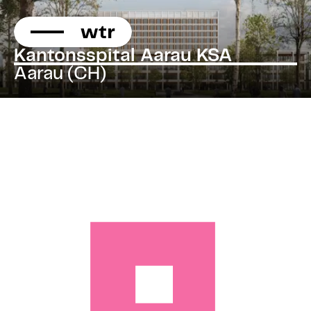
KONTAKT
Direkt
zum
Heilen
Inhalt
Kantonsspital Aarau KSA
Heilen
Aarau (CH)