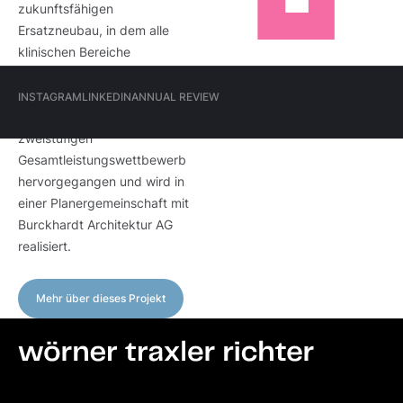
zukunftsfähigen
Ersatzneubau, in dem alle
klinischen Bereiche
zusammengeführt werden.
Hauptmenü
Das Siegerprojekt
INSTAGRAM
LINKEDIN
ANNUAL REVIEW
(Meta)
"Dreiklang" ist aus einem
INSTAGRAM
LINKEDIN
ANNUAL REVIEW
zweistufigen
Gesamtleistungswettbewerb
hervorgegangen und wird in
einer Planergemeinschaft mit
Burckhardt Architektur AG
realisiert.
Mehr über dieses Projekt
Mehr über dieses Projekt