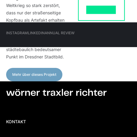
Weltkrieg so stark zerstört,
dass nur der straßenseitige
Kopfbau als Artefakt erhalten
blieb. Das wiedererrichtete
Hauptmenü
INSTAGRAM
LINKEDIN
ANNUAL REVIEW
Gebäude ist heute ein
(Meta)
architektonisch und
INSTAGRAM
LINKEDIN
ANNUAL REVIEW
städtebaulich bedeutsamer
Punkt im Dresdner Stadtbild.
Mehr über dieses Projekt
Mehr über dieses Projekt
Footer-
KONTAKT
Menü
(Standorte)
KONTAKT